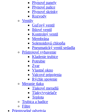
Plynové panely
Plynové palice
Plynové skrinky
Rozvody
Ventily
Guľový ventil
Ihlové ventil
Kontrolný ventil
Membrána
Solenoidová chlopňa
Pneumatický ventil sedadla
Prístrojové vybavenie
Kladenie trubice
Potrubie
Zvar
Vlastné okno
Valcové pripojenia
Rýchle spojenie
Meranie tlaku
Tlakové meradlá
Tlaky/vysielače
Teplota
Trubica a hadice
Filtre
Priemyselné odvetvia