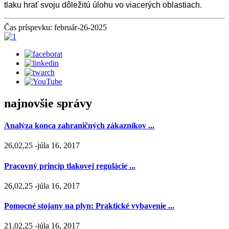
tlaku hrať svoju dôležitú úlohu vo viacerých oblastiach.
Čas príspevku: február-26-2025
najnovšie správy
Analýza konca zahraničných zákazníkov ...
26,02,25 -júla 16, 2017
Pracovný princíp tlakovej regulácie ...
26,02,25 -júla 16, 2017
Pomocné stojany na plyn: Praktické vybavenie ...
21,02,25 -júla 16, 2017