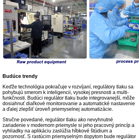
Budúce trendy
Keďže technológia pokračuje v rozvíjaní, regulátory tlaku sa
pohybujú smerom k inteligencii, vysokej presnosti a multi-
funkčnosti. Budúci regulátor tlaku bude integrovanejší, môže
dosiahnuť diaľkové monitorovanie a automatické nastavenie
a ďalej zlepšiť úroveň priemyselnej automatizácie.
Stručne povedané, regulátor tlaku ako nevyhnutné
zariadenie v modernom priemysle si jeho pracovný princíp a
vyhliadky na aplikáciu zaslúžia hĺbkové štúdium a
pozornosť. S rastúcim priemyselným dopytom bude regulátor