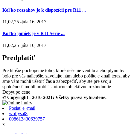
Koľko rozsahov je k dispozícii pre R11 ...
11,02,25 -júla 16, 2017
Koľko jamiek je v R11 Serie ...
11,02,25 -júla 16, 2017
Predplatiť
Pre hlbšie pochopenie toho, ktoré riešenie ventilu alebo plynu by
bolo pre vás najlepšie, zavolajte nám alebo pošlite e -mail teraz, aby
sme vám mohli ušetriť čas a zabezpečiť, aby ste pre svoju
spoločnosť mohli urobiť skutočne objektívne rozhodnutie.
Dopyt po cene
© Copyright - 2010-2021: Všetky práva vyhradené.
Poslať e -mail
woflysal8
008613430639757
x