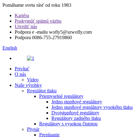
Pomáhame svetu rásť od roku 1983
Kariéra
Poskytnúť spätnú väzbu
Utvrdiť nás
Podpora e -mailu
wofly5@szwofly.com
Podpora
0086-755-27919860
English
Privítať
O nás
Video
Naše výrobky
Regulátor tlaku
Priemyselné regulátory
Jedno stupňové regulátory
Jedno stupňové regulátory vysokého tlaku
Dvojstupňové regulátory
Regulátory zadného tlaku
Regulátory s vysokou čistotou
Plynár
Prepínanie