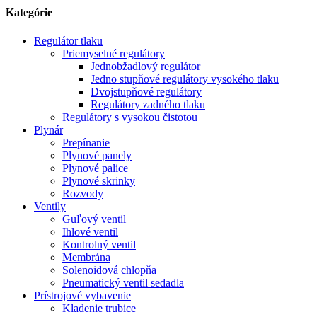
Kategórie
Regulátor tlaku
Priemyselné regulátory
Jednobžadlový regulátor
Jedno stupňové regulátory vysokého tlaku
Dvojstupňové regulátory
Regulátory zadného tlaku
Regulátory s vysokou čistotou
Plynár
Prepínanie
Plynové panely
Plynové palice
Plynové skrinky
Rozvody
Ventily
Guľový ventil
Ihlové ventil
Kontrolný ventil
Membrána
Solenoidová chlopňa
Pneumatický ventil sedadla
Prístrojové vybavenie
Kladenie trubice