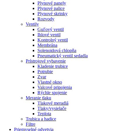
Plynové panely
Plynové palice
Plynové skrinky
Rozvody
Ventily
Guľový ventil
Ihlové ventil
Kontrolný ventil
Membrána
Solenoidová chlopňa
Pneumatický ventil sedadla
Prístrojové vybavenie
Kladenie trubice
Potrubie
Zvar
Vlastné okno
Valcové pripojenia
Rýchle spojenie
Meranie tlaku
Tlakové meradlá
Tlaky/vysielače
Teplota
Trubica a hadice
Filtre
Priemyselné odvetvia