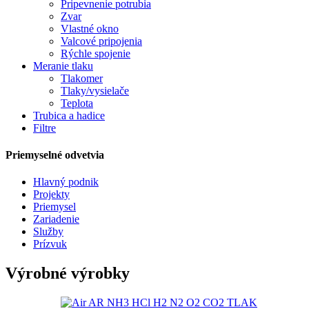
Pripevnenie potrubia
Zvar
Vlastné okno
Valcové pripojenia
Rýchle spojenie
Meranie tlaku
Tlakomer
Tlaky/vysielače
Teplota
Trubica a hadice
Filtre
Priemyselné odvetvia
Hlavný podnik
Projekty
Priemysel
Zariadenie
Služby
Prízvuk
Výrobné výrobky