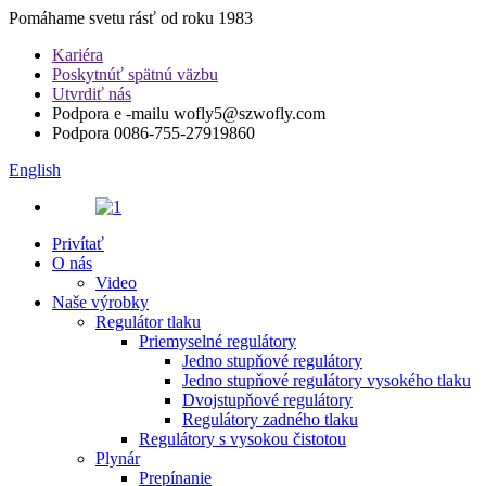
Pomáhame svetu rásť od roku 1983
Kariéra
Poskytnúť spätnú väzbu
Utvrdiť nás
Podpora e -mailu
wofly5@szwofly.com
Podpora
0086-755-27919860
English
Privítať
O nás
Video
Naše výrobky
Regulátor tlaku
Priemyselné regulátory
Jedno stupňové regulátory
Jedno stupňové regulátory vysokého tlaku
Dvojstupňové regulátory
Regulátory zadného tlaku
Regulátory s vysokou čistotou
Plynár
Prepínanie