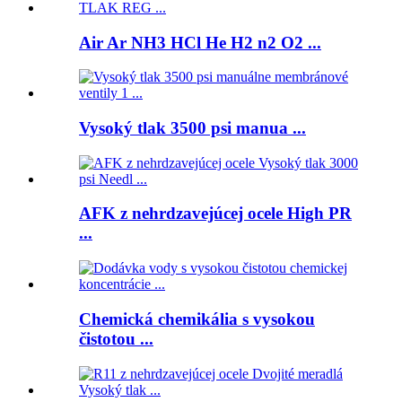
Air Ar NH3 HCl He H2 n2 O2 ...
Vysoký tlak 3500 psi manua ...
AFK z nehrdzavejúcej ocele High PR
...
Chemická chemikália s vysokou
čistotou ...