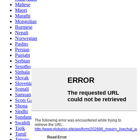
Maltese
Maori
Marathi
Mongolian
Burmese
Nepali
Norwegian
Pashto
Persian
Punjabi
Serbian
Sesotho
Sinhala
Slovak
Slovenian
Somali
Samoan
Scots Gaelic
Shona
Sindhi
Sundanese
Swahili
Tajik
Tamil
Telugu