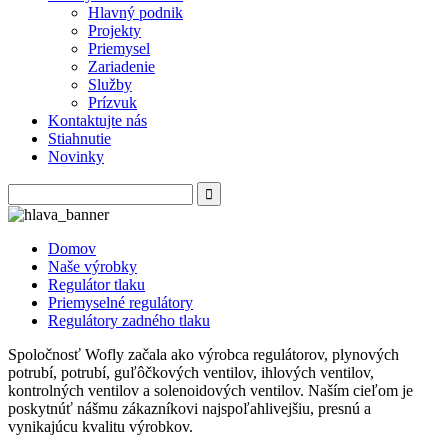
Hlavný podnik
Projekty
Priemysel
Zariadenie
Služby
Prízvuk
Kontaktujte nás
Stiahnutie
Novinky
Domov
Naše výrobky
Regulátor tlaku
Priemyselné regulátory
Regulátory zadného tlaku
Spoločnosť Wofly začala ako výrobca regulátorov, plynových
potrubí, potrubí, guľôčkových ventilov, ihlových ventilov,
kontrolných ventilov a solenoidových ventilov. Naším cieľom je
poskytnúť nášmu zákazníkovi najspoľahlivejšiu, presnú a
vynikajúcu kvalitu výrobkov.