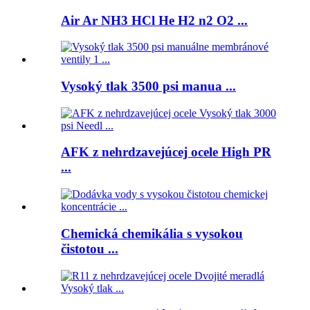
Air Ar NH3 HCl He H2 n2 O2 ...
Vysoký tlak 3500 psi manua ...
AFK z nehrdzavejúcej ocele High PR
...
Chemická chemikália s vysokou
čistotou ...