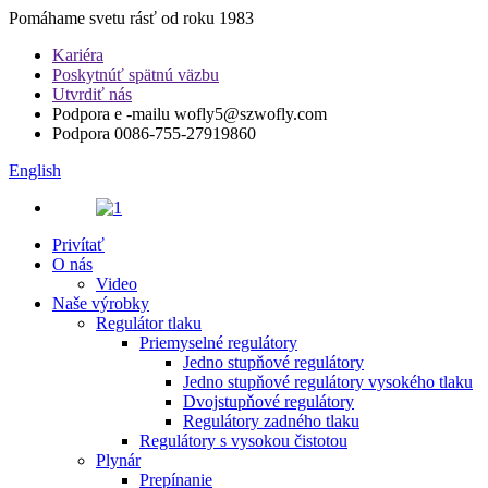
Pomáhame svetu rásť od roku 1983
Kariéra
Poskytnúť spätnú väzbu
Utvrdiť nás
Podpora e -mailu
wofly5@szwofly.com
Podpora
0086-755-27919860
English
Privítať
O nás
Video
Naše výrobky
Regulátor tlaku
Priemyselné regulátory
Jedno stupňové regulátory
Jedno stupňové regulátory vysokého tlaku
Dvojstupňové regulátory
Regulátory zadného tlaku
Regulátory s vysokou čistotou
Plynár
Prepínanie