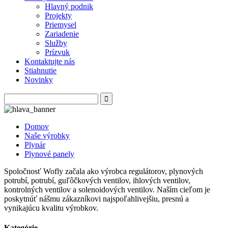
Hlavný podnik
Projekty
Priemysel
Zariadenie
Služby
Prízvuk
Kontaktujte nás
Stiahnutie
Novinky
Domov
Naše výrobky
Plynár
Plynové panely
Spoločnosť Wofly začala ako výrobca regulátorov, plynových
potrubí, potrubí, guľôčkových ventilov, ihlových ventilov,
kontrolných ventilov a solenoidových ventilov. Naším cieľom je
poskytnúť nášmu zákazníkovi najspoľahlivejšiu, presnú a
vynikajúcu kvalitu výrobkov.
Kategórie