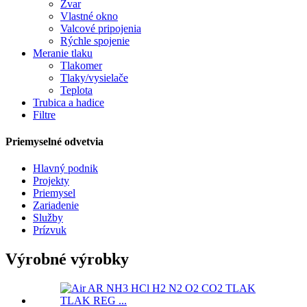
Zvar
Vlastné okno
Valcové pripojenia
Rýchle spojenie
Meranie tlaku
Tlakomer
Tlaky/vysielače
Teplota
Trubica a hadice
Filtre
Priemyselné odvetvia
Hlavný podnik
Projekty
Priemysel
Zariadenie
Služby
Prízvuk
Výrobné výrobky