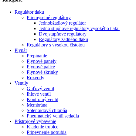
Regulátor tlaku
Priemyselné regulátory
Jednobžadlový regulátor
Jedno stupňové regulátory vysokého tlaku
Dvojstupňové regulátory
Regulátory zadného tlaku
Regulátory s vysokou čistotou
Plynár
Prepínanie
Plynové panely
Plynové palice
Plynové skrinky
Rozvody
Ventily
Guľový ventil
Ihlové ventil
Kontrolný ventil
Membrána
Solenoidová chlopňa
Pneumatický ventil sedadla
Prístrojové vybavenie
Kladenie trubice
Pripevnenie potrubia