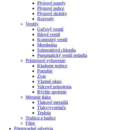
Plynové panely
Plynové palice
Plynové skrinky
Rozvody
Ventily
Guľový ventil
Ihlové ventil
Kontrolný ventil
Membrána
Solenoidová chlopňa
Pneumatický ventil sedadla
Prístrojové vybavenie
Kladenie trubice
Potrubie
Zvar
Vlastné okno
Valcové pripojenia
Rýchle spojenie
Meranie tlaku
Tlakové meradlá
Tlaky/vysielače
Teplota
Trubica a hadice
Filtre
Priemyselné odvetvia