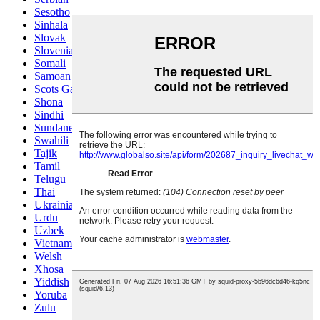
Sesotho
Sinhala
Slovak
Slovenian
Somali
Samoan
Scots Gaelic
Shona
Sindhi
Sundanese
Swahili
Tajik
Tamil
Telugu
Thai
Ukrainian
Urdu
Uzbek
Vietnamese
Welsh
Xhosa
Yiddish
Yoruba
Zulu