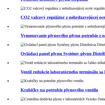
CO2 valcový regulátor z nehrdzavejúcej oce
Vymenovanie plynového plynu potrubie z ne
Ovládací panel plynu Systémy plynu Distrib
Ventil redukcie laboratórneho terminálu sa
Krabičky na potrubie plynového ventilu