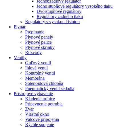
Jednobžadlový regulátor
Jedno stupňové regulátory vysokého tlaku
Dvojstupňové regulátory
Regulátory zadného tlaku
Regulátory s vysokou čistotou
Plynár
Prepínanie
Plynové panely
Plynové palice
Plynové skrinky
Rozvody
Ventily
Guľový ventil
Ihlové ventil
Kontrolný ventil
Membrána
Solenoidová chlopňa
Pneumatický ventil sedadla
Prístrojové vybavenie
Kladenie trubice
Pripevnenie potrubia
Zvar
Vlastné okno
Valcové pripojenia
Rýchle spojenie