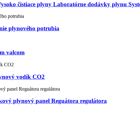
Vysoko čistiace plyny Laboratórne dodávky plynu Sys
ie plynového potrubia
ným valcom
Plynový vodík CO2
kový plynový panel Reguátora regulátora