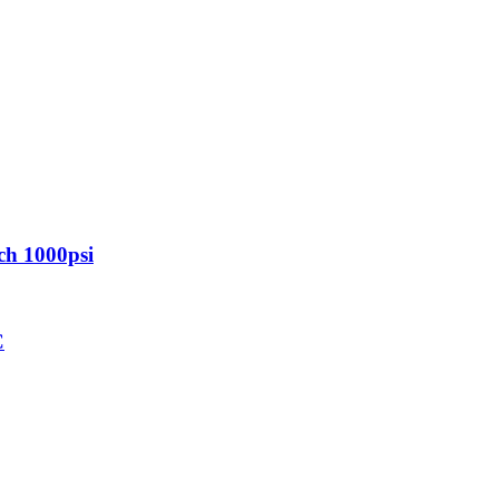
ch 1000psi
C