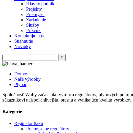
Hlavný podnik
Projekty
Priemysel
Zariadenie
Služby
Prízvuk
Kontaktujte nás
Stiahnutie
Novinky
Domov
Naše výrobky
Plynár
Spoločnosť Wofly začala ako výrobca regulátorov, plynových potrubí,
zákazníkovi najspoľahlivejšiu, presnú a vynikajúcu kvalitu výrobkov.
Kategórie
Regulátor tlaku
Priemyselné regulátory