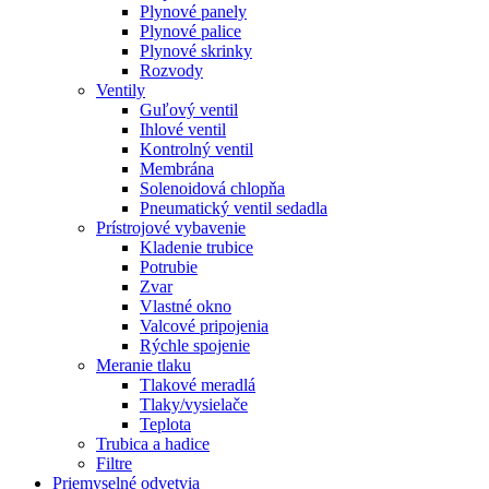
Plynové panely
Plynové palice
Plynové skrinky
Rozvody
Ventily
Guľový ventil
Ihlové ventil
Kontrolný ventil
Membrána
Solenoidová chlopňa
Pneumatický ventil sedadla
Prístrojové vybavenie
Kladenie trubice
Potrubie
Zvar
Vlastné okno
Valcové pripojenia
Rýchle spojenie
Meranie tlaku
Tlakové meradlá
Tlaky/vysielače
Teplota
Trubica a hadice
Filtre
Priemyselné odvetvia