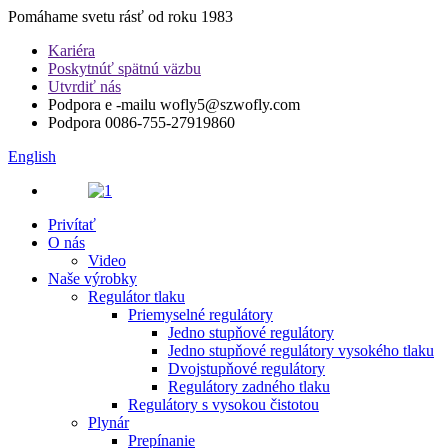
Pomáhame svetu rásť od roku 1983
Kariéra
Poskytnúť spätnú väzbu
Utvrdiť nás
Podpora e -mailu
wofly5@szwofly.com
Podpora
0086-755-27919860
English
Privítať
O nás
Video
Naše výrobky
Regulátor tlaku
Priemyselné regulátory
Jedno stupňové regulátory
Jedno stupňové regulátory vysokého tlaku
Dvojstupňové regulátory
Regulátory zadného tlaku
Regulátory s vysokou čistotou
Plynár
Prepínanie