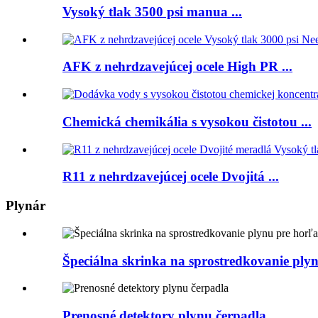
Vysoký tlak 3500 psi manua ...
AFK z nehrdzavejúcej ocele High PR ...
Chemická chemikália s vysokou čistotou ...
R11 z nehrdzavejúcej ocele Dvojitá ...
Plynár
Špeciálna skrinka na sprostredkovanie plyn
Prenosné detektory plynu čerpadla