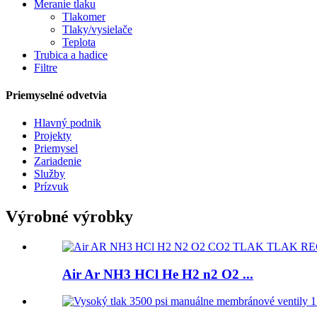
Meranie tlaku
Tlakomer
Tlaky/vysielače
Teplota
Trubica a hadice
Filtre
Priemyselné odvetvia
Hlavný podnik
Projekty
Priemysel
Zariadenie
Služby
Prízvuk
Výrobné výrobky
Air Ar NH3 HCl He H2 n2 O2 ...