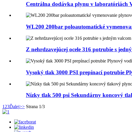
Centrálna dodávka plynu v laboratóriách 
WL200 200bar poloautomatické vymenovan
Z nehrdzavejúcej ocele 316 potrubie s jed
Vysoký tlak 3000 PSI prepínací potrubie 
Nízky tlak 500 psi Sekundárny koncový tla
1
2
3
Ďalej
>>
Strana 1/3