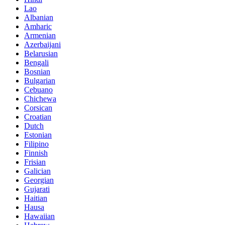
Lao
Albanian
Amharic
Armenian
Azerbaijani
Belarusian
Bengali
Bosnian
Bulgarian
Cebuano
Chichewa
Corsican
Croatian
Dutch
Estonian
Filipino
Finnish
Frisian
Galician
Georgian
Gujarati
Haitian
Hausa
Hawaiian