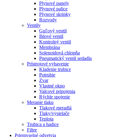
Plynové panely
Plynové palice
Plynové skrinky
Rozvody
Ventily
Guľový ventil
Ihlové ventil
Kontrolný ventil
Membrána
Solenoidová chlopňa
Pneumatický ventil sedadla
Prístrojové vybavenie
Kladenie trubice
Potrubie
Zvar
Vlastné okno
Valcové pripojenia
Rýchle spojenie
Meranie tlaku
Tlakové meradlá
Tlaky/vysielače
Teplota
Trubica a hadice
Filtre
Priemyselné odvetvia