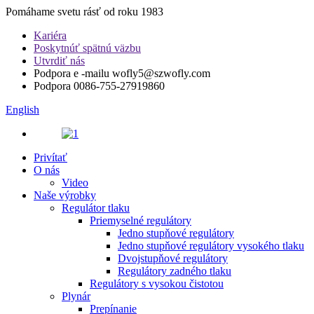
Pomáhame svetu rásť od roku 1983
Kariéra
Poskytnúť spätnú väzbu
Utvrdiť nás
Podpora e -mailu
wofly5@szwofly.com
Podpora
0086-755-27919860
English
Privítať
O nás
Video
Naše výrobky
Regulátor tlaku
Priemyselné regulátory
Jedno stupňové regulátory
Jedno stupňové regulátory vysokého tlaku
Dvojstupňové regulátory
Regulátory zadného tlaku
Regulátory s vysokou čistotou
Plynár
Prepínanie