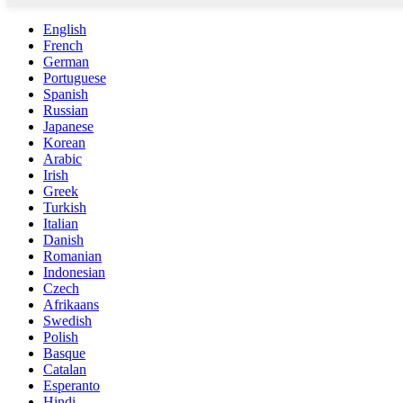
English
French
German
Portuguese
Spanish
Russian
Japanese
Korean
Arabic
Irish
Greek
Turkish
Italian
Danish
Romanian
Indonesian
Czech
Afrikaans
Swedish
Polish
Basque
Catalan
Esperanto
Hindi