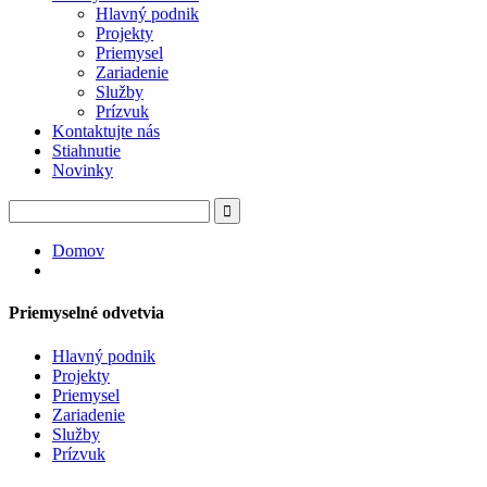
Hlavný podnik
Projekty
Priemysel
Zariadenie
Služby
Prízvuk
Kontaktujte nás
Stiahnutie
Novinky
Domov
Priemyselné odvetvia
Hlavný podnik
Projekty
Priemysel
Zariadenie
Služby
Prízvuk