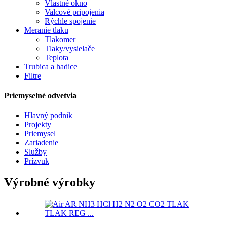
Vlastné okno
Valcové pripojenia
Rýchle spojenie
Meranie tlaku
Tlakomer
Tlaky/vysielače
Teplota
Trubica a hadice
Filtre
Priemyselné odvetvia
Hlavný podnik
Projekty
Priemysel
Zariadenie
Služby
Prízvuk
Výrobné výrobky