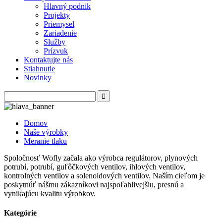
Hlavný podnik
Projekty
Priemysel
Zariadenie
Služby
Prízvuk
Kontaktujte nás
Stiahnutie
Novinky
Domov
Naše výrobky
Meranie tlaku
Spoločnosť Wofly začala ako výrobca regulátorov, plynových
potrubí, potrubí, guľôčkových ventilov, ihlových ventilov,
kontrolných ventilov a solenoidových ventilov. Naším cieľom je
poskytnúť nášmu zákazníkovi najspoľahlivejšiu, presnú a
vynikajúcu kvalitu výrobkov.
Kategórie