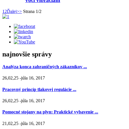
voči vibráciám
1
2
Ďalej
>>
Strana 1/2
najnovšie správy
Analýza konca zahraničných zákazníkov ...
26,02,25 -júla 16, 2017
Pracovný princíp tlakovej regulácie ...
26,02,25 -júla 16, 2017
Pomocné stojany na plyn: Praktické vybavenie ...
21,02,25 -júla 16, 2017