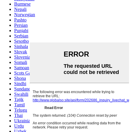
Burmese
Nepali
Norwegian
Pashto
Persian
Punjabi
Serbian
Sesotho
Sinhala
Slovak
Slovenian
Somali
Samoan
Scots Gaelic
Shona
Sindhi
Sundanese
Swahili
Tajik
Tamil
Telugu
Thai
Ukrainian
Urdu
Uzbek