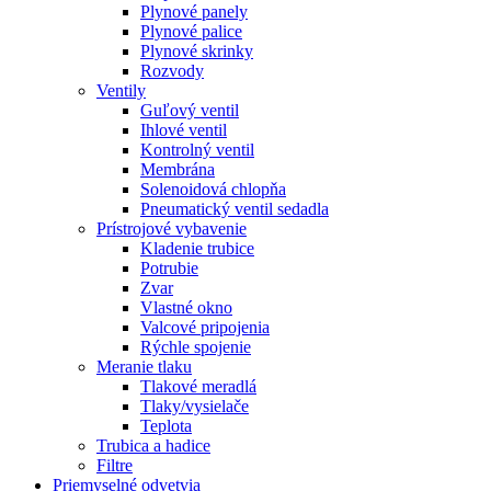
Plynové panely
Plynové palice
Plynové skrinky
Rozvody
Ventily
Guľový ventil
Ihlové ventil
Kontrolný ventil
Membrána
Solenoidová chlopňa
Pneumatický ventil sedadla
Prístrojové vybavenie
Kladenie trubice
Potrubie
Zvar
Vlastné okno
Valcové pripojenia
Rýchle spojenie
Meranie tlaku
Tlakové meradlá
Tlaky/vysielače
Teplota
Trubica a hadice
Filtre
Priemyselné odvetvia