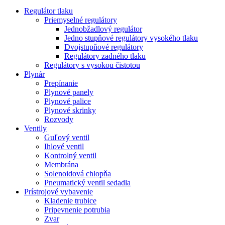
Regulátor tlaku
Priemyselné regulátory
Jednobžadlový regulátor
Jedno stupňové regulátory vysokého tlaku
Dvojstupňové regulátory
Regulátory zadného tlaku
Regulátory s vysokou čistotou
Plynár
Prepínanie
Plynové panely
Plynové palice
Plynové skrinky
Rozvody
Ventily
Guľový ventil
Ihlové ventil
Kontrolný ventil
Membrána
Solenoidová chlopňa
Pneumatický ventil sedadla
Prístrojové vybavenie
Kladenie trubice
Pripevnenie potrubia
Zvar