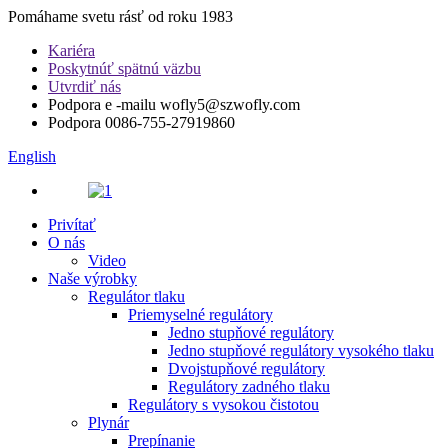
Pomáhame svetu rásť od roku 1983
Kariéra
Poskytnúť spätnú väzbu
Utvrdiť nás
Podpora e -mailu
wofly5@szwofly.com
Podpora
0086-755-27919860
English
Privítať
O nás
Video
Naše výrobky
Regulátor tlaku
Priemyselné regulátory
Jedno stupňové regulátory
Jedno stupňové regulátory vysokého tlaku
Dvojstupňové regulátory
Regulátory zadného tlaku
Regulátory s vysokou čistotou
Plynár
Prepínanie