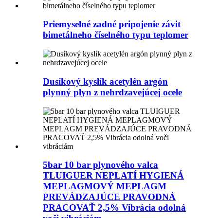
Priemyselné zadné pripojenie závit
bimetálneho číselného typu teplomer
Dusíkový kyslík acetylén argón
plynný plyn z nehrdzavejúcej ocele
5bar 10 bar plynového valca
TLUIGUER NEPLATÍ HYGIENÁ
MEPLAGMOVÝ MEPLAGM
PREVÁDZAJÚCE PRAVODNÁ
PRACOVAŤ 2,5% Vibrácia odolná