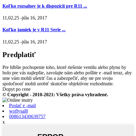
Koľko rozsahov je k dispozícii pre R11 ...
11,02,25 -júla 16, 2017
Koľko jamiek je v R11 Serie ...
11,02,25 -júla 16, 2017
Predplatiť
Pre hlbšie pochopenie toho, ktoré riešenie ventilu alebo plynu by
bolo pre vás najlepšie, zavolajte nám alebo pošlite e -mail teraz, aby
sme vám mohli ušetriť čas a zabezpečiť, aby ste pre svoju
spoločnosť mohli urobiť skutočne objektívne rozhodnutie.
Dopyt po cene
© Copyright - 2010-2021: Všetky práva vyhradené.
Poslať e -mail
woflysal8
008613430639757
x