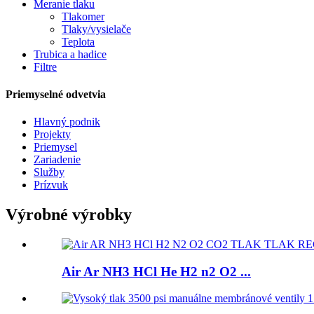
Meranie tlaku
Tlakomer
Tlaky/vysielače
Teplota
Trubica a hadice
Filtre
Priemyselné odvetvia
Hlavný podnik
Projekty
Priemysel
Zariadenie
Služby
Prízvuk
Výrobné výrobky
Air Ar NH3 HCl He H2 n2 O2 ...