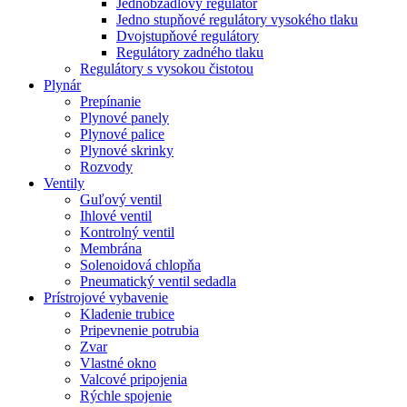
Jednobžadlový regulátor
Jedno stupňové regulátory vysokého tlaku
Dvojstupňové regulátory
Regulátory zadného tlaku
Regulátory s vysokou čistotou
Plynár
Prepínanie
Plynové panely
Plynové palice
Plynové skrinky
Rozvody
Ventily
Guľový ventil
Ihlové ventil
Kontrolný ventil
Membrána
Solenoidová chlopňa
Pneumatický ventil sedadla
Prístrojové vybavenie
Kladenie trubice
Pripevnenie potrubia
Zvar
Vlastné okno
Valcové pripojenia
Rýchle spojenie