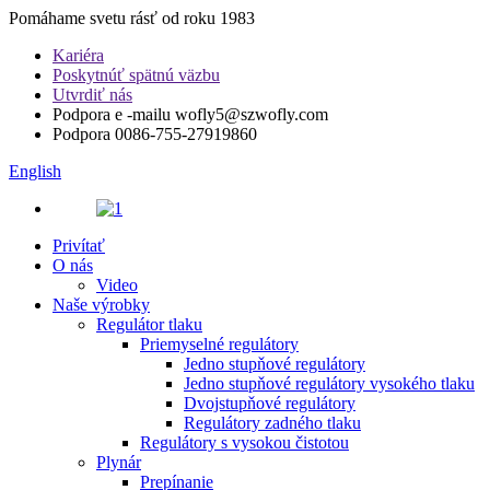
Pomáhame svetu rásť od roku 1983
Kariéra
Poskytnúť spätnú väzbu
Utvrdiť nás
Podpora e -mailu
wofly5@szwofly.com
Podpora
0086-755-27919860
English
Privítať
O nás
Video
Naše výrobky
Regulátor tlaku
Priemyselné regulátory
Jedno stupňové regulátory
Jedno stupňové regulátory vysokého tlaku
Dvojstupňové regulátory
Regulátory zadného tlaku
Regulátory s vysokou čistotou
Plynár
Prepínanie