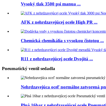
Vysoký tlak 3500 psi manua ...
AFK z nehrdzavejúcej ocele High PR ...
Chemická chemikália s vysokou čistotou ...
R11 z nehrdzavejúcej ocele Dvojitá ...
Pneumatický ventil sedadla
Nehrdzavejúca oceľ normálne zatvorená pn
Plná 16bar z nehrdzavejúcej ocele Pneumati