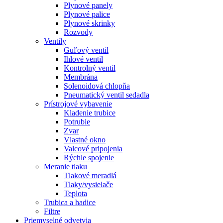
Plynové panely
Plynové palice
Plynové skrinky
Rozvody
Ventily
Guľový ventil
Ihlové ventil
Kontrolný ventil
Membrána
Solenoidová chlopňa
Pneumatický ventil sedadla
Prístrojové vybavenie
Kladenie trubice
Potrubie
Zvar
Vlastné okno
Valcové pripojenia
Rýchle spojenie
Meranie tlaku
Tlakové meradlá
Tlaky/vysielače
Teplota
Trubica a hadice
Filtre
Priemyselné odvetvia