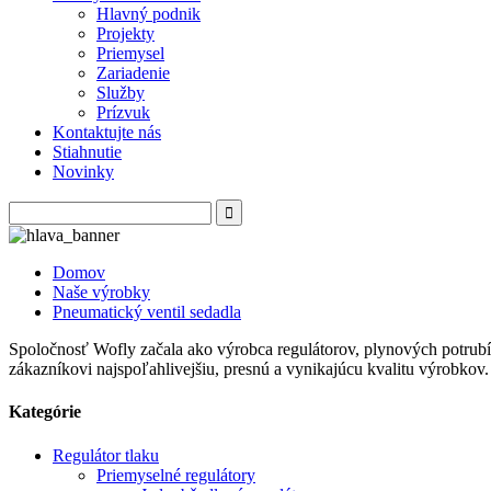
Hlavný podnik
Projekty
Priemysel
Zariadenie
Služby
Prízvuk
Kontaktujte nás
Stiahnutie
Novinky
Domov
Naše výrobky
Pneumatický ventil sedadla
Spoločnosť Wofly začala ako výrobca regulátorov, plynových potrubí,
zákazníkovi najspoľahlivejšiu, presnú a vynikajúcu kvalitu výrobkov.
Kategórie
Regulátor tlaku
Priemyselné regulátory