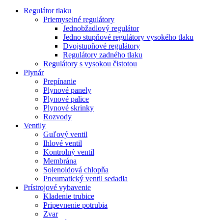
Regulátor tlaku
Priemyselné regulátory
Jednobžadlový regulátor
Jedno stupňové regulátory vysokého tlaku
Dvojstupňové regulátory
Regulátory zadného tlaku
Regulátory s vysokou čistotou
Plynár
Prepínanie
Plynové panely
Plynové palice
Plynové skrinky
Rozvody
Ventily
Guľový ventil
Ihlové ventil
Kontrolný ventil
Membrána
Solenoidová chlopňa
Pneumatický ventil sedadla
Prístrojové vybavenie
Kladenie trubice
Pripevnenie potrubia
Zvar