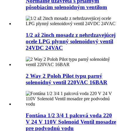
Normálne uzavretá s priamym
pôsobiacim solenoidným ventilom
1/2 až 2inch mosadz z nehrdzavejúcej
ocele LPG plynný solenoidový ventil
24VDC 24VAC
2 Way 2 Poloh Pilot typu parný
solenoidný ventil 220VAC 16BAR
Fontána 1/2 3/4 1 palcová voda 220
V 24 V 110V Solenoid Ventil mosadze
pre podvodnú vodu