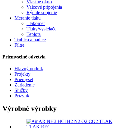
Vlastné okno
Valcové pripojenia
Rýchle spojenie
Meranie tlaku
Tlakomer
Tlaky/vysielače
Teplota
Trubica a hadice
Filtre
Priemyselné odvetvia
Hlavný podnik
Projekty
Priemysel
Zariadenie
Služby
Prízvuk
Výrobné výrobky