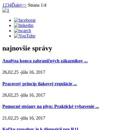
1
2
3
4
Ďalej
>>
Strana 1/4
najnovšie správy
Analýza konca zahraničných zákazníkov ...
26,02,25 -júla 16, 2017
Pracovný princíp tlakovej regulácie ...
26,02,25 -júla 16, 2017
Pomocné stojany na plyn: Praktické vybavenie ...
21,02,25 -júla 16, 2017
Koľko rozsahov je k dispozícii pre R11 ...