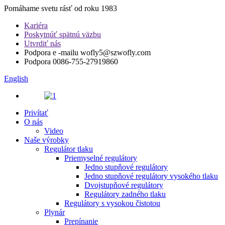
Pomáhame svetu rásť od roku 1983
Kariéra
Poskytnúť spätnú väzbu
Utvrdiť nás
Podpora e -mailu
wofly5@szwofly.com
Podpora
0086-755-27919860
English
Privítať
O nás
Video
Naše výrobky
Regulátor tlaku
Priemyselné regulátory
Jedno stupňové regulátory
Jedno stupňové regulátory vysokého tlaku
Dvojstupňové regulátory
Regulátory zadného tlaku
Regulátory s vysokou čistotou
Plynár
Prepínanie