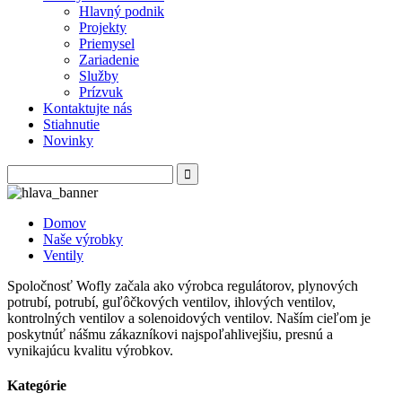
Hlavný podnik
Projekty
Priemysel
Zariadenie
Služby
Prízvuk
Kontaktujte nás
Stiahnutie
Novinky
Domov
Naše výrobky
Ventily
Spoločnosť Wofly začala ako výrobca regulátorov, plynových
potrubí, potrubí, guľôčkových ventilov, ihlových ventilov,
kontrolných ventilov a solenoidových ventilov. Naším cieľom je
poskytnúť nášmu zákazníkovi najspoľahlivejšiu, presnú a
vynikajúcu kvalitu výrobkov.
Kategórie