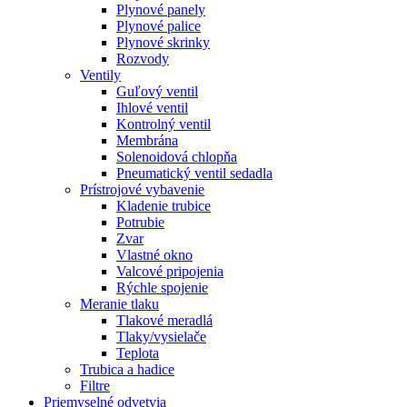
Plynové panely
Plynové palice
Plynové skrinky
Rozvody
Ventily
Guľový ventil
Ihlové ventil
Kontrolný ventil
Membrána
Solenoidová chlopňa
Pneumatický ventil sedadla
Prístrojové vybavenie
Kladenie trubice
Potrubie
Zvar
Vlastné okno
Valcové pripojenia
Rýchle spojenie
Meranie tlaku
Tlakové meradlá
Tlaky/vysielače
Teplota
Trubica a hadice
Filtre
Priemyselné odvetvia