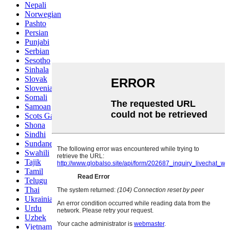
Nepali
Norwegian
Pashto
Persian
Punjabi
Serbian
Sesotho
Sinhala
Slovak
Slovenian
Somali
Samoan
Scots Gaelic
Shona
Sindhi
Sundanese
Swahili
Tajik
Tamil
Telugu
Thai
Ukrainian
Urdu
Uzbek
Vietnamese