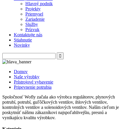
Hlavný podnik
Projekty
Priemysel
Zariadenie
Služby
Prízvuk
Kontaktujte nás
Stiahnutie
Novinky
Domov
Naše výrobky
Prístrojové vybavenie
Pripevnenie potrubia
Spoločnosť Wofly začala ako výrobca regulátorov, plynových
potrubí, potrubí, guľôčkových ventilov, ihlových ventilov,
kontrolných ventilov a solenoidových ventilov. Naším cieľom je
poskytnúť nášmu zákazníkovi najspoľahlivejšiu, presnú a
vynikajúcu kvalitu výrobkov.
Kategórie