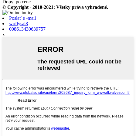
Dopyt po cene
© Copyright - 2010-2021: Všetky práva vyhradené.
Poslať e -mail
woflysal8
008613430639757
x