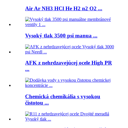
Air Ar NH3 HCl He H2 n2 O2 ...
Vysoký tlak 3500 psi manua ...
AFK z nehrdzavejúcej ocele High PR
...
Chemická chemikália s vysokou
čistotou ...