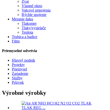
Zvar
Vlastné okno
Valcové pripojenia
Rýchle spojenie
Meranie tlaku
Tlakomer
Tlaky/vysielače
Teplota
Trubica a hadice
Filtre
Priemyselné odvetvia
Hlavný podnik
Projekty
Priemysel
Zariadenie
Služby
Prízvuk
Výrobné výrobky