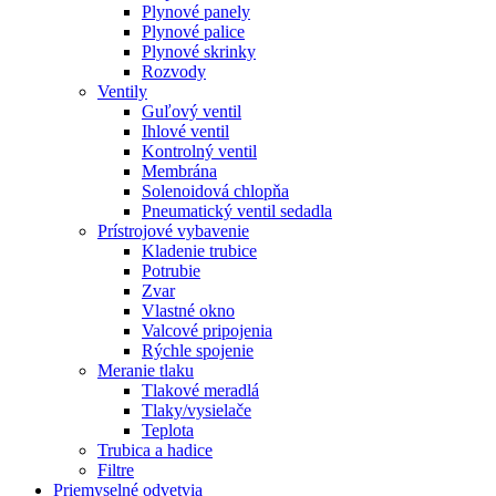
Plynové panely
Plynové palice
Plynové skrinky
Rozvody
Ventily
Guľový ventil
Ihlové ventil
Kontrolný ventil
Membrána
Solenoidová chlopňa
Pneumatický ventil sedadla
Prístrojové vybavenie
Kladenie trubice
Potrubie
Zvar
Vlastné okno
Valcové pripojenia
Rýchle spojenie
Meranie tlaku
Tlakové meradlá
Tlaky/vysielače
Teplota
Trubica a hadice
Filtre
Priemyselné odvetvia