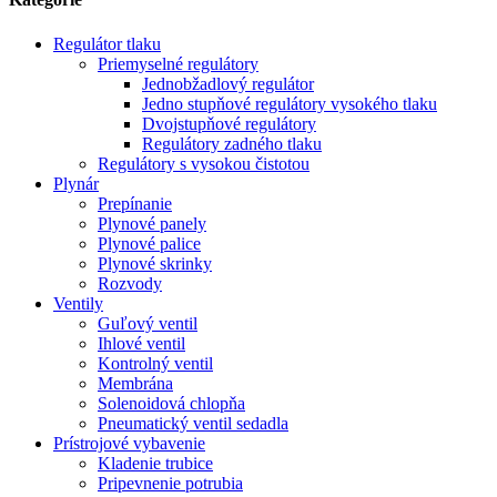
Regulátor tlaku
Priemyselné regulátory
Jednobžadlový regulátor
Jedno stupňové regulátory vysokého tlaku
Dvojstupňové regulátory
Regulátory zadného tlaku
Regulátory s vysokou čistotou
Plynár
Prepínanie
Plynové panely
Plynové palice
Plynové skrinky
Rozvody
Ventily
Guľový ventil
Ihlové ventil
Kontrolný ventil
Membrána
Solenoidová chlopňa
Pneumatický ventil sedadla
Prístrojové vybavenie
Kladenie trubice
Pripevnenie potrubia