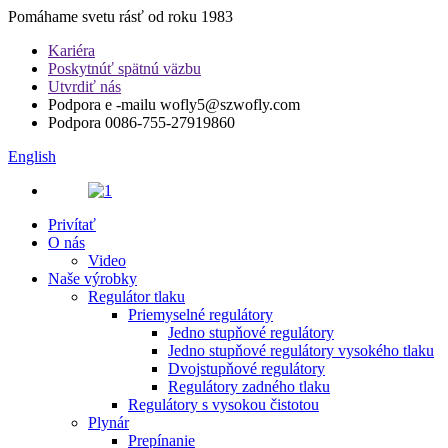
Pomáhame svetu rásť od roku 1983
Kariéra
Poskytnúť spätnú väzbu
Utvrdiť nás
Podpora e -mailu
wofly5@szwofly.com
Podpora
0086-755-27919860
English
Privítať
O nás
Video
Naše výrobky
Regulátor tlaku
Priemyselné regulátory
Jedno stupňové regulátory
Jedno stupňové regulátory vysokého tlaku
Dvojstupňové regulátory
Regulátory zadného tlaku
Regulátory s vysokou čistotou
Plynár
Prepínanie