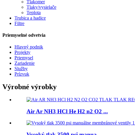
Tlakomer
Tlaky/vysielače
Teplota
Trubica a hadice
Filtre
Priemyselné odvetvia
Hlavný podnik
Projekty
Priemysel
Zariadenie
Služby
Prízvuk
Výrobné výrobky
Air Ar NH3 HCl He H2 n2 O2 ...
Vysoký tlak 3500 psi manua ...