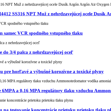
NI4412 SS316 NPT Muž z nehrdzavejúcej ocele Dusík A
/4in samec VCR spodného vstupného tlaku
le do 3/4 palca z nehrdzavejúcej oceľ
u pre horľavé a výbušné korozívne a toxické plyny
cele 6MPA a 0,16 MPA regulátory tlaku vzduchu Ammo
 na testovanie koncentrácie prietoku prietoku tlaku p