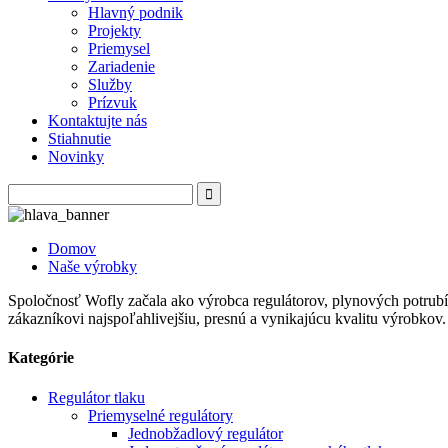
Hlavný podnik
Projekty
Priemysel
Zariadenie
Služby
Prízvuk
Kontaktujte nás
Stiahnutie
Novinky
Domov
Naše výrobky
Spoločnosť Wofly začala ako výrobca regulátorov, plynových potrubí,
zákazníkovi najspoľahlivejšiu, presnú a vynikajúcu kvalitu výrobkov.
Kategórie
Regulátor tlaku
Priemyselné regulátory
Jednobžadlový regulátor