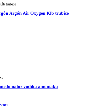
rgón Argón Air Oxygen Kĺb trubice
notedomator vodíka amoniaku
lynu