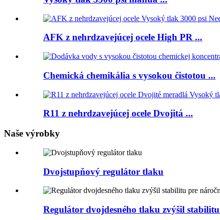
AFK z nehrdzavejúcej ocele High PR ...
Chemická chemikália s vysokou čistotou ...
R11 z nehrdzavejúcej ocele Dvojitá ...
Naše výrobky
Dvojstupňový regulátor tlaku
Regulátor dvojdesného tlaku zvýšil stabilitu