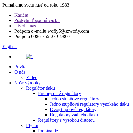
Pomáhame svetu rásť od roku 1983
Kariéra
Poskytnúť spätnú väzbu
Utvrdiť nás
Podpora e -mailu
wofly5@szwofly.com
Podpora
0086-755-27919860
English
Privítať
O nás
Video
Naše výrobky
Regulátor tlaku
Priemyselné regulátory
Jedno stupňové regulátory
Jedno stupňové regulátory vysokého tlaku
Dvojstupňové regulátory
Regulátory zadného tlaku
Regulátory s vysokou čistotou
Plynár
Prepínanie