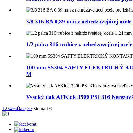
3/8 316 BA 0,89 mm z nehrdzavejúcej ocele 
1/2 palca 316 trubice z nehrdzavejúcej oce
100 mm SS304 SAFTY ELEKTRICKÝ KO
M
Vysoký tlak AFKlok 3500 PSI 316 Nerezová 
1
2
3
4
5
6
Ďalej
>>
Strana 1/9