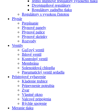
Jedno stupňové regulátory vysokého tlaku
Dvojstupňové regulátory
Regulátory zadného tlaku
Regulátory s vysokou čistotou
Plynár
Prepínanie
Plynové panely
Plynové palice
Plynové skrinky
Rozvody
Ventily
Guľový ventil
Ihlové ventil
Kontrolný ventil
Membrána
Solenoidová chlopňa
Pneumatický ventil sedadla
Prístrojové vybavenie
Kladenie trubice
Pripevnenie potrubia
Zvar
Vlastné okno
Valcové pripojenia
Rýchle spojenie
Meranie tlaku