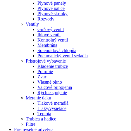
Plynové panely
Plynové palice
Plynové skrinky
Rozvody
Ventily
Guľový ventil
Ihlové ventil
Kontrolný ventil
Membrána
Solenoidová chlopňa
Pneumatický ventil sedadla
Prístrojové vybavenie
Kladenie trubice
Potrubie
Zvar
Vlastné okno
Valcové pripojenia
Rýchle spojenie
Meranie tlaku
Tlakové meradlá
Tlaky/vysielače
Teplota
Trubica a hadice
Filtre
Priemyselné odvetvia