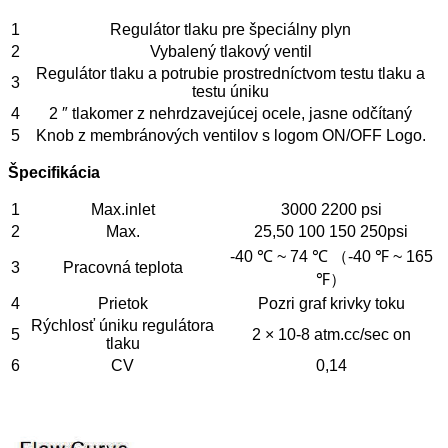
1
Regulátor tlaku pre špeciálny plyn
2
Vybalený tlakový ventil
Regulátor tlaku a potrubie prostredníctvom testu tlaku a
3
testu úniku
4
2 ″ tlakomer z nehrdzavejúcej ocele, jasne odčítaný
5
Knob z membránových ventilov s logom ON/OFF Logo.
Špecifikácia
1
Max.inlet
3000 2200 psi
2
Max.
25,50 100 150 250psi
-40 ℃ ~ 74 ℃ （-40 ℉ ~ 165
3
Pracovná teplota
℉）
4
Prietok
Pozri graf krivky toku
Rýchlosť úniku regulátora
5
2 × 10-8 atm.cc/sec on
tlaku
6
CV
0,14