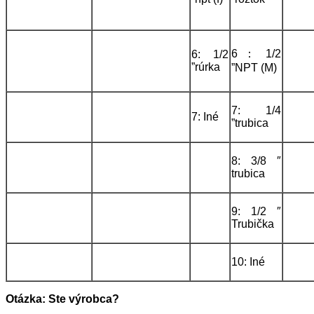
6 ： 1/2
6: 1/2
”rúrka
”NPT (M)
7: 1/4
7: Iné
”trubica
8: 3/8 ″
trubica
9: 1/2 ″
Trubička
10: Iné
Otázka: Ste výrobca?