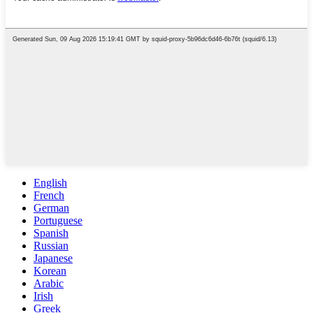
English
French
German
Portuguese
Spanish
Russian
Japanese
Korean
Arabic
Irish
Greek