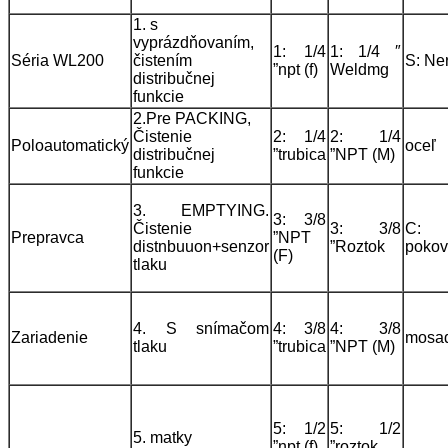
1. s
vyprázdňovaním,
1: 1/4
1: 1/4 ″
Séria WL200
čistením
S: Ne
”npt (f)
Weldmg
distribučnej
funkcie
2.Pre PACKING,
Čistenie
2: 1/4
2: 1/4
Poloautomatický
oceľ
distribučnej
”trubica
”NPT (M)
funkcie
3. EMPTYING.
3: 3/8
Čistenie
3: 3/8
C: n
Prepravca
”NPT
distnbuuon+senzor
”Roztok
pokov
(F)
tlaku
4. S snímačom
4: 3/8
4: 3/8
Zariadenie
mosa
tlaku
”trubica
”NPT (M)
5: 1/2
5: 1/2
5. matky
”npt (f)
”roztok