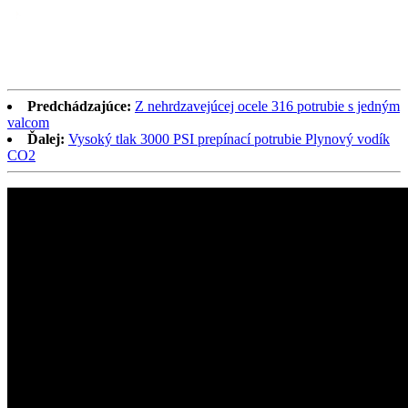
Predchádzajúce:
Z nehrdzavejúcej ocele 316 potrubie s jedným
valcom
Ďalej:
Vysoký tlak 3000 PSI prepínací potrubie Plynový vodík
CO2