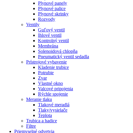
Plynové panely
Plynové palice
Plynové skrinky
Rozvody
Ventily
Guľový ventil
Ihlové ventil
Kontrolný ventil
Membrána
Solenoidová chlopňa
Pneumatický ventil sedadla
Prístrojové vybavenie
Kladenie trubice
Potrubie
Zvar
Vlastné okno
Valcové pripojenia
Rýchle spojenie
Meranie tlaku
Tlakové meradlá
Tlaky/vysielače
Teplota
Trubica a hadice
Filtre
Priemyselné odvetvia