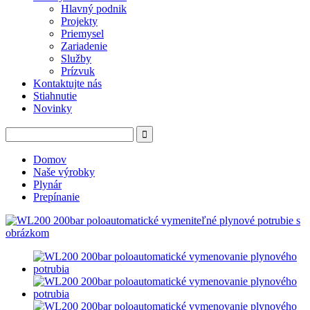
Hlavný podnik
Projekty
Priemysel
Zariadenie
Služby
Prízvuk
Kontaktujte nás
Stiahnutie
Novinky
Domov
Naše výrobky
Plynár
Prepínanie