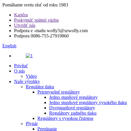
Pomáhame svetu rásť od roku 1983
Kariéra
Poskytnúť spätnú väzbu
Utvrdiť nás
Podpora e -mailu
wofly5@szwofly.com
Podpora
0086-755-27919860
English
Privítať
O nás
Video
Naše výrobky
Regulátor tlaku
Priemyselné regulátory
Jedno stupňové regulátory
Jedno stupňové regulátory vysokého tlaku
Dvojstupňové regulátory
Regulátory zadného tlaku
Regulátory s vysokou čistotou
Plynár
Prepínanie