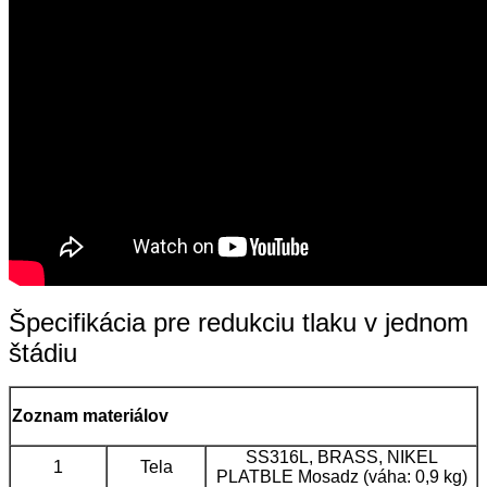
Špecifikácia pre redukciu tlaku v jednom
štádiu
Zoznam materiálov
SS316L, BRASS, NIKEL
1
Tela
PLATBLE Mosadz (váha: 0,9 kg)