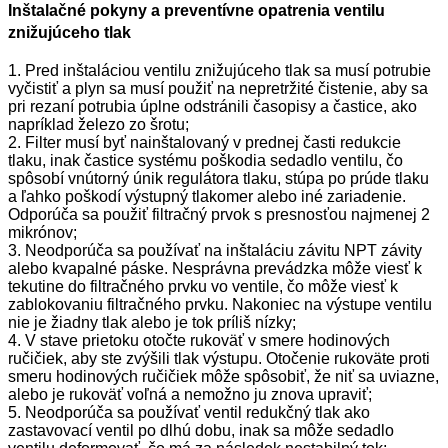
Inštalačné pokyny a preventívne opatrenia ventilu
znižujúceho tlak
1. Pred inštaláciou ventilu znižujúceho tlak sa musí potrubie
vyčistiť a plyn sa musí použiť na nepretržité čistenie, aby sa
pri rezaní potrubia úplne odstránili časopisy a častice, ako
napríklad železo zo šrotu;
2. Filter musí byť nainštalovaný v prednej časti redukcie
tlaku, inak častice systému poškodia sedadlo ventilu, čo
spôsobí vnútorný únik regulátora tlaku, stúpa po prúde tlaku
a ľahko poškodí výstupný tlakomer alebo iné zariadenie.
Odporúča sa použiť filtračný prvok s presnosťou najmenej 2
mikrónov;
3. Neodporúča sa používať na inštaláciu závitu NPT závity
alebo kvapalné páske. Nesprávna prevádzka môže viesť k
tekutine do filtračného prvku vo ventile, čo môže viesť k
zablokovaniu filtračného prvku. Nakoniec na výstupe ventilu
nie je žiadny tlak alebo je tok príliš nízky;
4. V stave prietoku otočte rukoväť v smere hodinových
ručičiek, aby ste zvýšili tlak výstupu. Otočenie rukoväte proti
smeru hodinových ručičiek môže spôsobiť, že niť sa uviazne,
alebo je rukoväť voľná a nemožno ju znova upraviť;
5. Neodporúča sa používať ventil redukčný tlak ako
zastavovací ventil po dlhú dobu, inak sa môže sedadlo