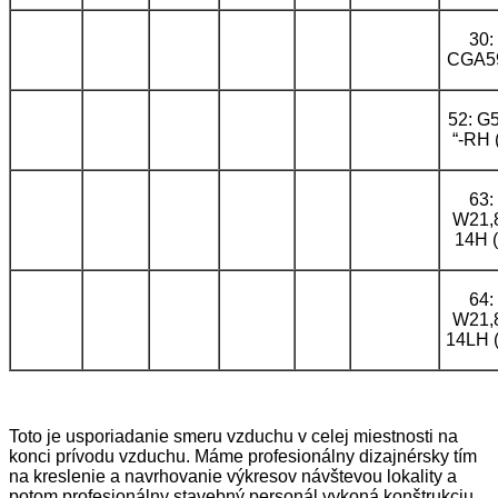
30:
CGA5
52: G5
“-RH (
63:
W21,
14H (
64:
W21,
14LH 
Toto je usporiadanie smeru vzduchu v celej miestnosti na
konci prívodu vzduchu. Máme profesionálny dizajnérsky tím
na kreslenie a navrhovanie výkresov návštevou lokality a
potom profesionálny stavebný personál vykoná konštrukciu