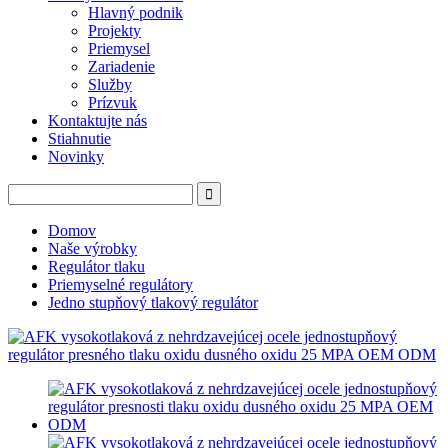
Hlavný podnik
Projekty
Priemysel
Zariadenie
Služby
Prízvuk
Kontaktujte nás
Stiahnutie
Novinky
Domov
Naše výrobky
Regulátor tlaku
Priemyselné regulátory
Jedno stupňový tlakový regulátor