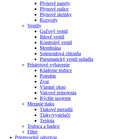
Plynové panely
Plynové palice
Plynové skrinky
Rozvody
Ventily
Guľový ventil
Ihlové ventil
Kontrolný ventil
Membrána
Solenoidová chlopňa
Pneumatický ventil sedadla
Prístrojové vybavenie
Kladenie trubice
Potrubie
Zvar
Vlastné okno
Valcové pripojenia
Rýchle spojenie
Meranie tlaku
Tlakové meradlá
Tlaky/vysielače
Teplota
Trubica a hadice
Filtre
Priemyselné odvetvia