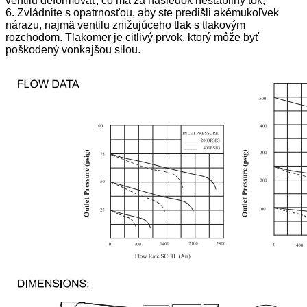
ventilu deformovať, čo má za následok nestabilný tok;
6. Zvládnite s opatrnosťou, aby ste predišli akémukoľvek
nárazu, najmä ventilu znižujúceho tlak s tlakovým
rozchodom. Tlakomer je citlivý prvok, ktorý môže byť
poškodený vonkajšou silou.