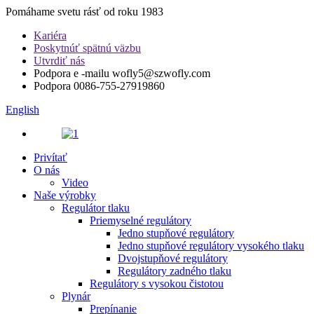
Pomáhame svetu rásť od roku 1983
Kariéra
Poskytnúť spätnú väzbu
Utvrdiť nás
Podpora e -mailu
wofly5@szwofly.com
Podpora
0086-755-27919860
English
Privítať
O nás
Video
Naše výrobky
Regulátor tlaku
Priemyselné regulátory
Jedno stupňové regulátory
Jedno stupňové regulátory vysokého tlaku
Dvojstupňové regulátory
Regulátory zadného tlaku
Regulátory s vysokou čistotou
Plynár
Prepínanie