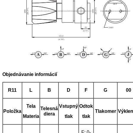
Objednávanie informácií
R11
L
B
D
F
G
00
Tela
Vstupný
Odtok
Telesná
Položka
Tlakomer
Výkle
diera
Materia
tlak
tlak
F: 0-