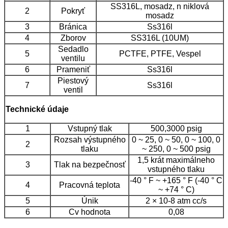
SS316L, mosadz, n niklová
2
Pokryť
mosadz
3
Bránica
Ss316l
4
Zborov
SS316L (10UM)
Sedadlo
5
PCTFE, PTFE, Vespel
ventilu
6
Prameniť
Ss316l
Piestový
7
Ss316l
ventil
Technické údaje
1
Vstupný tlak
500,3000 psig
Rozsah výstupného
0 ~ 25, 0 ~ 50, 0 ~ 100, 0
2
tlaku
~ 250, 0 ~ 500 psig
1,5 krát maximálneho
3
Tlak na bezpečnosť
vstupného tlaku
-40 ° F ~ +165 ° F (-40 ° C
4
Pracovná teplota
~ +74 ° C)
5
Únik
2 × 10-8 atm cc/s
6
Cv hodnota
0,08