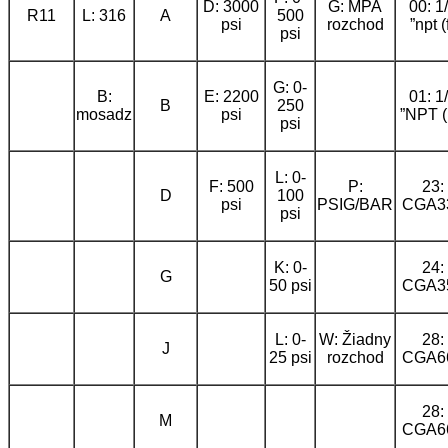
D: 3000
G: MPA
00: 1
R11
L: 316
A
500
psi
rozchod
”npt (
psi
G: 0-
B:
E: 2200
01: 1
B
250
mosadz
psi
”NPT 
psi
L: 0-
F: 500
P:
23:
D
100
psi
PSIG/BAR
CGA3
psi
K: 0-
24:
G
50 psi
CGA3
L: 0-
W: Žiadny
28:
J
25 psi
rozchod
CGA6
28:
M
CGA6