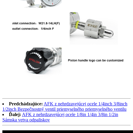
Predchádzajúce:
AFK z nehrdzavejúcej ocele 1/4inch 3/8inch
1/2inch Bezpečnostný ventil priemyselného priemyselného ventilu
Ďalej:
AFK z nehrdzavejúcej ocele 1/8in 1/4in 3/8in 1/2in
Sámska vetva odpaliskov