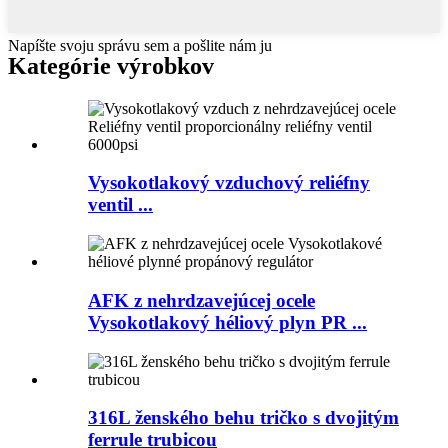
Napíšte svoju správu sem a pošlite nám ju
Kategórie výrobkov
Vysokotlakový vzduchový reliéfny
ventil ...
AFK z nehrdzavejúcej ocele
Vysokotlakový héliový plyn PR ...
316L ženského behu tričko s dvojitým
ferrule trubicou