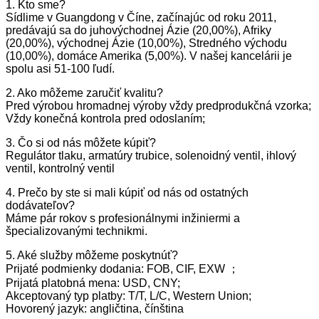
1. Kto sme?
Sídlime v Guangdong v Číne, začínajúc od roku 2011,
predávajú sa do juhovýchodnej Ázie (20,00%), Afriky
(20,00%), východnej Ázie (10,00%), Stredného východu
(10,00%), domáce Amerika (5,00%). V našej kancelárii je
spolu asi 51-100 ľudí.
2. Ako môžeme zaručiť kvalitu?
Pred výrobou hromadnej výroby vždy predprodukčná vzorka;
Vždy konečná kontrola pred odoslaním;
3. Čo si od nás môžete kúpiť?
Regulátor tlaku, armatúry trubice, solenoidný ventil, ihlový
ventil, kontrolný ventil
4. Prečo by ste si mali kúpiť od nás od ostatných
dodávateľov?
Máme pár rokov s profesionálnymi inžiniermi a
špecializovanými technikmi.
5. Aké služby môžeme poskytnúť?
Prijaté podmienky dodania: FOB, CIF, EXW ；
Prijatá platobná mena: USD, CNY;
Akceptovaný typ platby: T/T, L/C, Western Union;
Hovorený jazyk: angličtina, čínština