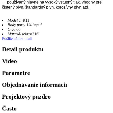
， používaný hlavne na vysoký vstupný tlak, vhodný pre
čistený plyn, štandardný plyn, korozívny plyn atď.
Model č.:
R11
Body porty:
1/4 "npt f
Cv:
0,06
Materiál tela:
ss316l
Pošlite nám e -mail
Detail produktu
Video
Parametre
Objednávanie informácií
Projektový puzdro
Často