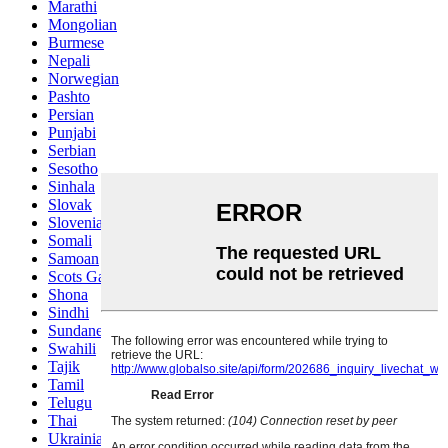
Marathi
Mongolian
Burmese
Nepali
Norwegian
Pashto
Persian
Punjabi
Serbian
Sesotho
Sinhala
Slovak
Slovenian
Somali
Samoan
Scots Gaelic
Shona
Sindhi
Sundanese
Swahili
Tajik
Tamil
Telugu
Thai
Ukrainian