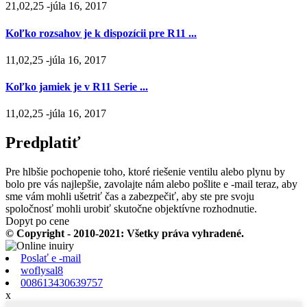
21,02,25 -júla 16, 2017
Koľko rozsahov je k dispozícii pre R11 ...
11,02,25 -júla 16, 2017
Koľko jamiek je v R11 Serie ...
11,02,25 -júla 16, 2017
Predplatiť
Pre hlbšie pochopenie toho, ktoré riešenie ventilu alebo plynu by
bolo pre vás najlepšie, zavolajte nám alebo pošlite e -mail teraz, aby
sme vám mohli ušetriť čas a zabezpečiť, aby ste pre svoju
spoločnosť mohli urobiť skutočne objektívne rozhodnutie.
Dopyt po cene
© Copyright - 2010-2021: Všetky práva vyhradené.
Poslať e -mail
woflysal8
008613430639757
x