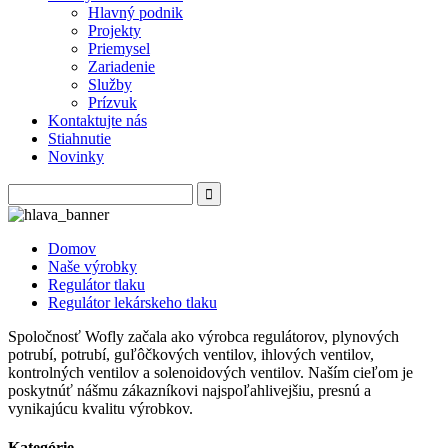
Hlavný podnik
Projekty
Priemysel
Zariadenie
Služby
Prízvuk
Kontaktujte nás
Stiahnutie
Novinky
Domov
Naše výrobky
Regulátor tlaku
Regulátor lekárskeho tlaku
Spoločnosť Wofly začala ako výrobca regulátorov, plynových
potrubí, potrubí, guľôčkových ventilov, ihlových ventilov,
kontrolných ventilov a solenoidových ventilov. Naším cieľom je
poskytnúť nášmu zákazníkovi najspoľahlivejšiu, presnú a
vynikajúcu kvalitu výrobkov.
Kategórie