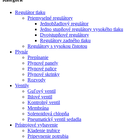
Regulátor tlaku
Priemyselné regulátory
Jednobžadlový regulátor
Jedno stupňové regulátory vysokého tlaku
Dvojstupňové regulátory
Regulátory zadného tlaku
Regulátory s vysokou čistotou
Plynár
Prepínanie
Plynové panely
Plynové palice
Plynové skrinky
Rozvody
Ventily
Guľový ventil
Ihlové ventil
Kontrolný ventil
Membrána
Solenoidová chlopňa
Pneumatický ventil sedadla
Prístrojové vybavenie
Kladenie trubice
Pripevnenie potrubia