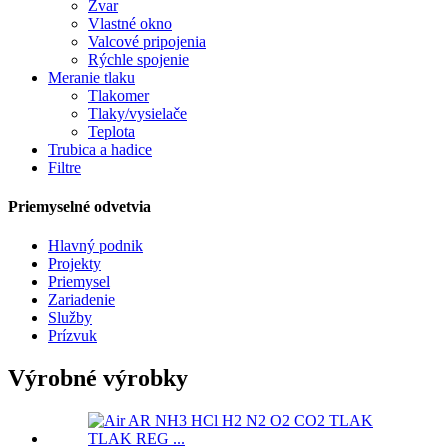
Zvar
Vlastné okno
Valcové pripojenia
Rýchle spojenie
Meranie tlaku
Tlakomer
Tlaky/vysielače
Teplota
Trubica a hadice
Filtre
Priemyselné odvetvia
Hlavný podnik
Projekty
Priemysel
Zariadenie
Služby
Prízvuk
Výrobné výrobky