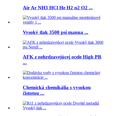
Air Ar NH3 HCl He H2 n2 O2 ...
Vysoký tlak 3500 psi manua ...
AFK z nehrdzavejúcej ocele High PR
...
Chemická chemikália s vysokou
čistotou ...