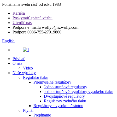
Pomáhame svetu rásť od roku 1983
Kariéra
Poskytnúť spätnú väzbu
Utvrdiť nás
Podpora e -mailu
wofly5@szwofly.com
Podpora
0086-755-27919860
English
Privítať
O nás
Video
Naše výrobky
Regulátor tlaku
Priemyselné regulátory
Jedno stupňové regulátory
Jedno stupňové regulátory vysokého tlaku
Dvojstupňové regulátory
Regulátory zadného tlaku
Regulátory s vysokou čistotou
Plynár
Prepínanie