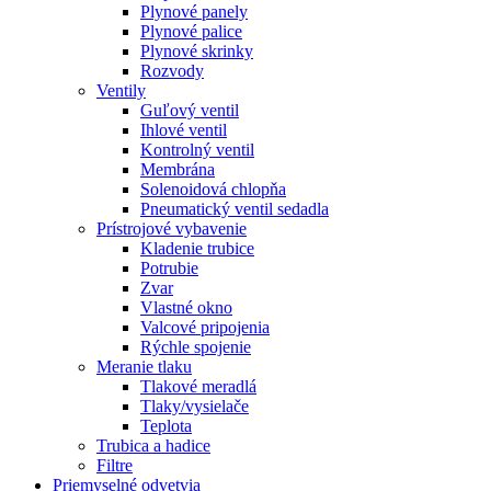
Plynové panely
Plynové palice
Plynové skrinky
Rozvody
Ventily
Guľový ventil
Ihlové ventil
Kontrolný ventil
Membrána
Solenoidová chlopňa
Pneumatický ventil sedadla
Prístrojové vybavenie
Kladenie trubice
Potrubie
Zvar
Vlastné okno
Valcové pripojenia
Rýchle spojenie
Meranie tlaku
Tlakové meradlá
Tlaky/vysielače
Teplota
Trubica a hadice
Filtre
Priemyselné odvetvia