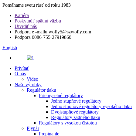
Pomáhame svetu rásť od roku 1983
Kariéra
Poskytnúť spätnú väzbu
Utvrdiť nás
Podpora e -mailu
wofly5@szwofly.com
Podpora
0086-755-27919860
English
Privítať
O nás
Video
Naše výrobky
Regulátor tlaku
Priemyselné regulátory
Jedno stupňové regulátory
Jedno stupňové regulátory vysokého tlaku
Dvojstupňové regulátory
Regulátory zadného tlaku
Regulátory s vysokou čistotou
Plynár
Prepínanie