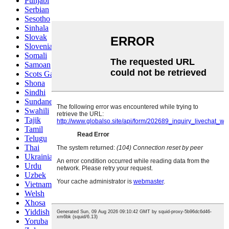
Punjabi
Serbian
Sesotho
Sinhala
Slovak
Slovenian
Somali
Samoan
Scots Gaelic
Shona
Sindhi
Sundanese
Swahili
Tajik
Tamil
Telugu
Thai
Ukrainian
Urdu
Uzbek
Vietnamese
Welsh
Xhosa
Yiddish
Yoruba