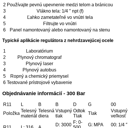
2
Používajte pevnú upevnenie medzi telom a bránicou
3
Vlákno tela: 1/4 ″ npt (f)
4
Ľahko zametateľné vo vnútri tela
5
Filtrujte vo vnútri
6
Panel namontovaný alebo namontovaný na stenu
Typické aplikácie regulátora z nehrdzavejúcej ocele
1
Laboratórium
2
Plynový chromatograf
3
Plynový laser
4
Plynový autobus
5
Ropný a chemický priemysel
6
Testované prístrojové vybavenie
Objednávanie informácií - 300 Bar
R11
L
B
B
D
G
00
Telesný
Telesná
Vstupný
Odtok
Vstupný
Položka
Tlak
materiál
diera
tlak
Tlak
veľkosť
F: 0-
D: 3000
G: MPA
00: 1/4 ″
R11
L: 316
A
500