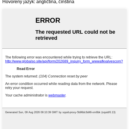
Hovorený jazyk: angličtina, čínština