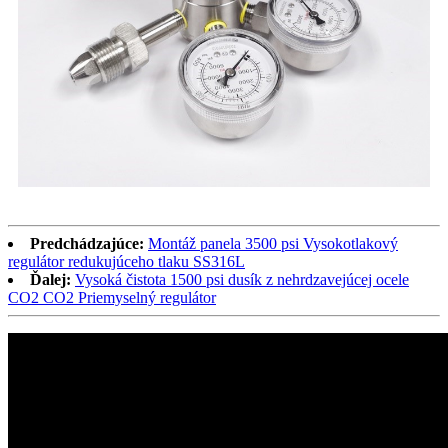
Predchádzajúce:
Montáž panela 3500 psi Vysokotlakový
regulátor redukujúceho tlaku SS316L
Ďalej:
Vysoká čistota 1500 psi dusík z nehrdzavejúcej ocele
CO2 CO2 Priemyselný regulátor