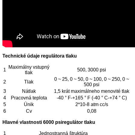
Technické údaje regulátora tlaku
Maximálny vstupný
1
500, 3000 psi
tlak
0 ~ 25, 0 ~ 50, 0 ~ 100, 0 ~ 250, 0 ~
2
Tlak
500 psi
3
Nátlak
1,5 krát maximálneho menovité tlak
4
Pracovná teplota
-40 ° F-+165 ° F (-40 ° C-+74 ° C)
5
Únik
2*10-8 atm cc/s
6
Cv
0,08
Hlavné vlastnosti 6000 psi
regulátor tlaku
1
Jednostranná štruktúra