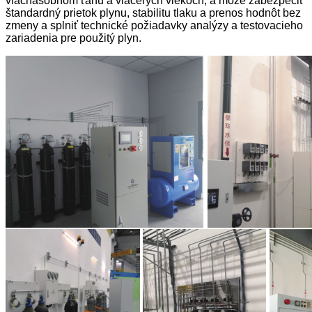
viacnásobnom ťahu a viacerých vlekoch; a môže zabezpečiť
štandardný prietok plynu, stabilitu tlaku a prenos hodnôt bez
zmeny a splniť technické požiadavky analýzy a testovacieho
zariadenia pre použitý plyn.