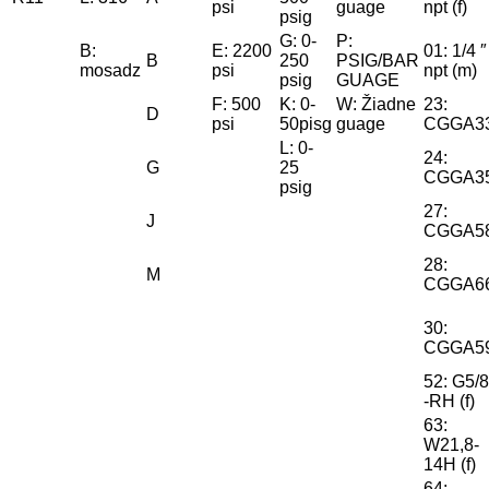
psi
guage
npt (f)
psig
G: 0-
P:
B:
E: 2200
01: 1/4 ″
B
250
PSIG/BAR
mosadz
psi
npt (m)
psig
GUAGE
F: 500
K: 0-
W: Žiadne
23:
D
psi
50pisg
guage
CGGA3
L: 0-
24:
G
25
CGGA3
psig
27:
J
CGGA5
28:
M
CGGA6
30:
CGGA5
52: G5/8
-RH (f)
63:
W21,8-
14H (f)
64: