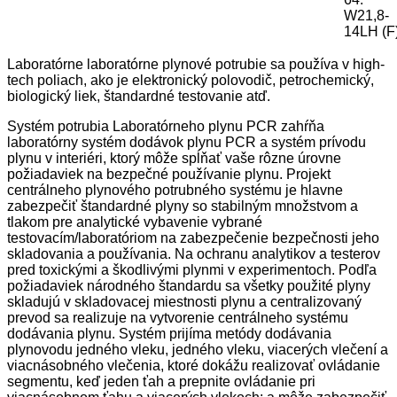
W21,8-
14LH (F
Laboratórne laboratórne plynové potrubie sa používa v high-
tech poliach, ako je elektronický polovodič, petrochemický,
biologický liek, štandardné testovanie atď.
Systém potrubia Laboratórneho plynu PCR zahŕňa
laboratórny systém dodávok plynu PCR a systém prívodu
plynu v interiéri, ktorý môže spĺňať vaše rôzne úrovne
požiadaviek na bezpečné používanie plynu. Projekt
centrálneho plynového potrubného systému je hlavne
zabezpečiť štandardné plyny so stabilným množstvom a
tlakom pre analytické vybavenie vybrané
testovacím/laboratóriom na zabezpečenie bezpečnosti jeho
skladovania a používania. Na ochranu analytikov a testerov
pred toxickými a škodlivými plynmi v experimentoch. Podľa
požiadaviek národného štandardu sa všetky použité plyny
skladujú v skladovacej miestnosti plynu a centralizovaný
prevod sa realizuje na vytvorenie centrálneho systému
dodávania plynu. Systém prijíma metódy dodávania
plynovodu jedného vleku, jedného vleku, viacerých vlečení a
viacnásobného vlečenia, ktoré dokážu realizovať ovládanie
segmentu, keď jeden ťah a prepnite ovládanie pri