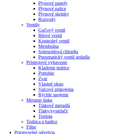
Plynové panely
Plynové palice
Plynové skrinky
Rozvody
Ventily
Guľový ventil
Ihlové ventil
Kontrolný ventil
Membrána
Solenoidová chlopňa
Pneumatický ventil sedadla
Prístrojové vybavenie
Kladenie trubice
Potrubie
Zvar
Vlastné okno
Valcové pripojenia
Rýchle spojenie
Meranie tlaku
Tlakové meradlá
Tlaky/vysielače
Teplota
Trubica a hadice
Filtre
Priemyselné odvetvia