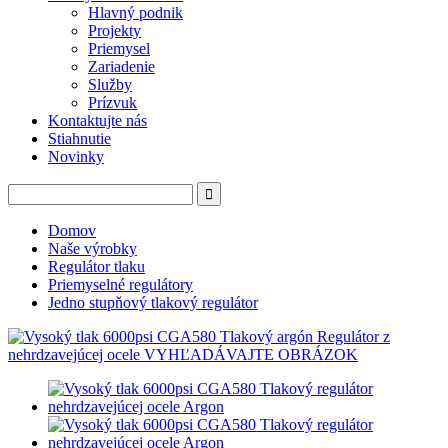
Hlavný podnik
Projekty
Priemysel
Zariadenie
Služby
Prízvuk
Kontaktujte nás
Stiahnutie
Novinky
Domov
Naše výrobky
Regulátor tlaku
Priemyselné regulátory
Jedno stupňový tlakový regulátor