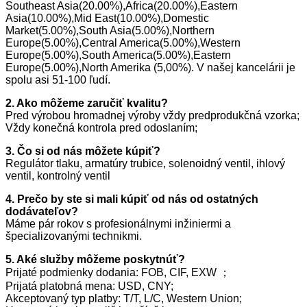
Southeast Asia(20.00%),Africa(20.00%),Eastern
Asia(10.00%),Mid East(10.00%),Domestic
Market(5.00%),South Asia(5.00%),Northern
Europe(5.00%),Central America(5.00%),Western
Europe(5.00%),South America(5.00%),Eastern
Europe(5.00%),North Amerika (5,00%). V našej kancelárii je
spolu asi 51-100 ľudí.
2. Ako môžeme zaručiť kvalitu?
Pred výrobou hromadnej výroby vždy predprodukčná vzorka;
Vždy konečná kontrola pred odoslaním;
3. Čo si od nás môžete kúpiť?
Regulátor tlaku, armatúry trubice, solenoidný ventil, ihlový
ventil, kontrolný ventil
4. Prečo by ste si mali kúpiť od nás od ostatných
dodávateľov?
Máme pár rokov s profesionálnymi inžiniermi a
špecializovanými technikmi.
5. Aké služby môžeme poskytnúť?
Prijaté podmienky dodania: FOB, CIF, EXW ；
Prijatá platobná mena: USD, CNY;
Akceptovaný typ platby: T/T, L/C, Western Union;